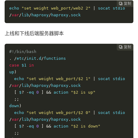
复制
复制
复制
复制
复制
复制
复制







echo 
"set weight web_port/web2 2"
|
 socat stdio 
/
var
/
lib
/
haproxy
/
haproxy
.
sock
上线和下线后端服务器脚本
复制
复制
复制
复制
复制
复制






#!/bin/bash
.
/
etc
/
init
.
d
/
case
 $1 
in
up
)
  echo 
"set weight web_port/$2 1"
|
 socat stdio 
/
var
/
lib
/
haproxy
/
haproxy
.
sock

[
 $
?
-
eq 
0
]
&&
 action 
"$2 is up"
;;
down
)
  echo 
"set weight web_port/$2 0"
|
 socat stdio 
/
var
/
lib
/
haproxy
/
haproxy
.
sock

[
 $
?
-
eq 
0
]
&&
 action 
"$2 is down"
;;