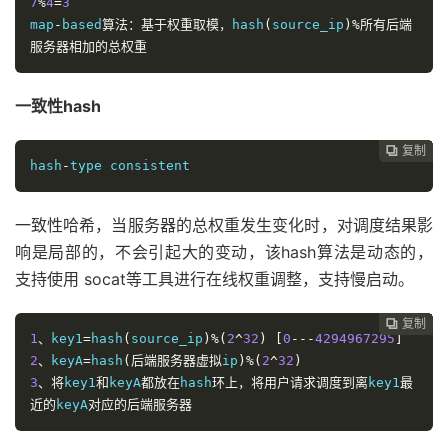
7
%
4
=
3
map
-
based
算法：基于权重取模，
hash
(
source_ip
)%所有后端
服务器相加的总权重
一致性hash
复制
复制
复制
复制
复制
复制
复制
复制
复制
复制
复制
复制
复制
复制
复制
复制
复制
复制
复制
复制
复制
复制
复制
复制
























hash
-
type consistent
一致性哈希，当服务器的总权重发生变化时，对调度结果影
响是局部的，不会引起大的变动，该hash算法是动态的，
支持使用 socat等工具进行在线权重调整，支持慢启动。
复制
复制
复制
复制
复制
复制
复制
复制
复制
复制
复制
复制
复制
复制
复制
复制
复制
复制
复制
复制
复制
复制
复制























1
、
key1
=
hash
(
source_ip
)%(
2
^
32
)
[
0
---
4294967295
]
2
、
keyA
=
hash
(后端服务器虚拟
ip
)%(
2
^
32
)
3
、将
key1
和
keyA
都放在
hash
环上，将用户请求调度到离
key1
最
近的
keyA
对应的后端服务器