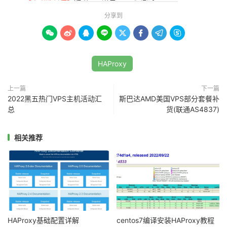
分享到








HAProxy
上一篇
下一篇
2022黑五热门VPS主机活动汇
斯巴达AMD美国VPS部分套餐补
总
货(联通AS4837)
相关推荐
HAProxy基础配置详解
centos7编译安装HAProxy教程