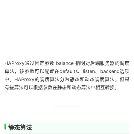
HAProxy通过固定参数 balance 指明对后端服务器的调度
算法，该参数可以配置在defaults、listen、backend选项
中。HAProxy的调度算法分为静态和动态调度算法，但是
有些算法可以根据参数在静态和动态算法中相互转换。
静态算法