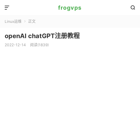
frogvps


Linux运维
正文

openAI chatGPT注册教程
2022-12-14
阅读(
1839
)