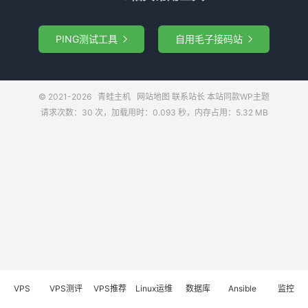
PING测试工具
自用毛子接码站


© 2021-2026
青蛙主机
网站地图
联系站长
本站同款WP主题
请求次数：30 次，加载用时：0.093 秒，内存占用：5.32 MB
VPS
VPS测评
VPS推荐
Linux运维
数据库
Ansible
监控