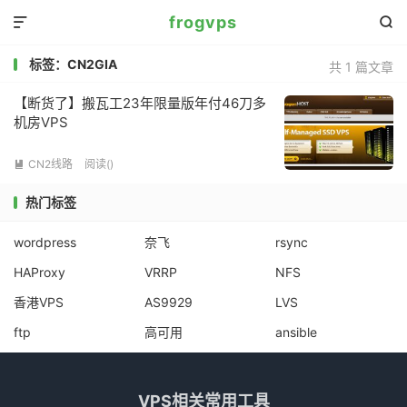
frogvps


标签：CN2GIA
共 1 篇文章
【断货了】搬瓦工23年限量版年付46刀多
机房VPS
CN2线路
阅读(
)

热门标签
wordpress
奈飞
rsync
HAProxy
VRRP
NFS
香港VPS
AS9929
LVS
ftp
高可用
ansible
VPS相关常用工具