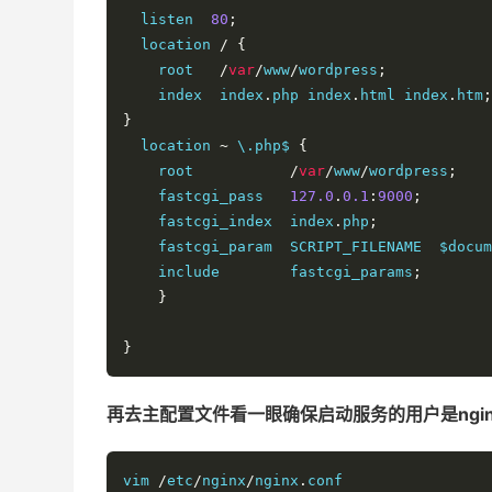
  listen  
80
;
  location 
/
{
    root   
/
var
/
www
/
wordpress
;
    index  index
.
php index
.
html index
.
htm
;
}
  location 
~
 \.php$ 
{
    root           
/
var
/
www
/
wordpress
;
    fastcgi_pass   
127.0
.
0.1
:
9000
;
    fastcgi_index  index
.
php
;
    fastcgi_param  SCRIPT_FILENAME  $docu
    include        fastcgi_params
;
}
}
再去主配置文件看一眼确保启动服务的用户是ngin
vim 
/
etc
/
nginx
/
nginx
.
conf