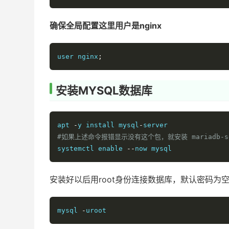
确保全局配置这里用户是nginx
user nginx
;
安装MYSQL数据库
apt 
-
y install mysql
-
server
#如果上述命令报错显示没有这个包，就安装 mariadb-s
systemctl enable 
--
now mysql
安装好以后用root身份连接数据库，默认密码为
mysql 
-
uroot 