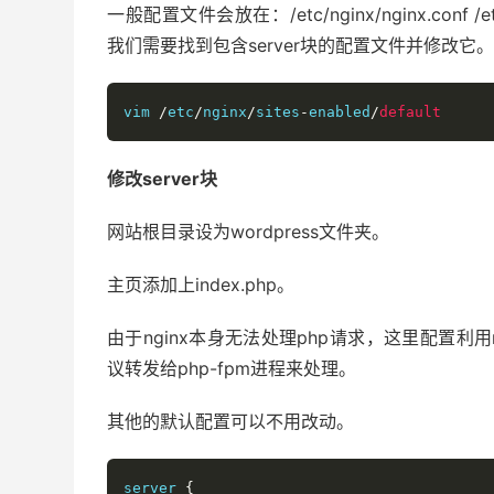
一般配置文件会放在：/etc/nginx/nginx.conf /etc/
我们需要找到包含server块的配置文件并修改它。D
vim 
/
etc
/
nginx
/
sites
-
enabled
/
default
修改server块
网站根目录设为wordpress文件夹。
主页添加上index.php。
由于nginx本身无法处理php请求，这里配置利用n
议转发给php-fpm进程来处理。
其他的默认配置可以不用改动。
server 
{