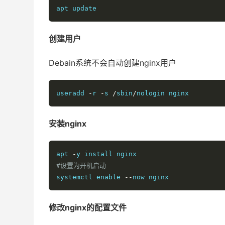
apt update
创建用户
Debain系统不会自动创建nginx用户
useradd 
-
r 
-
s 
/
sbin
/
nologin nginx
安装nginx
apt 
-
y install nginx
#设置为开机启动
systemctl enable 
--
now nginx
修改nginx的配置文件