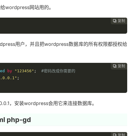
wordpress网站用的。
复制
复制
复制
复制
复制
复制
复制
复制
复制
复制










ress用户，并且把wordpress数据库的所有权限都授权给
复制
复制
复制
复制
复制
复制
复制
复制
复制









ed 
by
"123456"
;
#密码改成你需要的
.0.0.1"
;
0.1，安装wordpress会用它来连接数据库。
l php-gd
复制
复制
复制
复制
复制
复制
复制
复制







