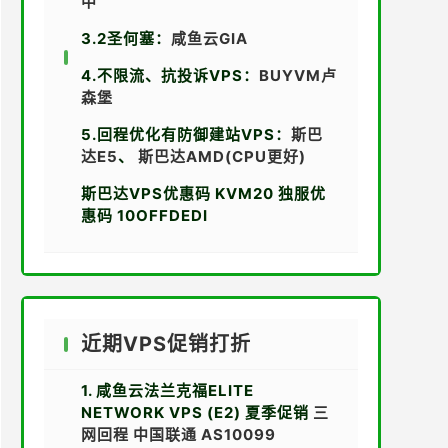
中
3.2圣何塞：
咸鱼云GIA
4.不限流、抗投诉VPS：
BUYVM卢
森堡
5.回程优化有防御建站VPS：
斯巴
达E5
、
斯巴达AMD(CPU更好)
斯巴达VPS优惠码 KVM20 独服优
惠码 10OFFDEDI
近期VPS促销打折
1. 咸鱼云法兰克福ELITE
NETWORK VPS (E2) 夏季促销
三
网回程 中国联通 AS10099