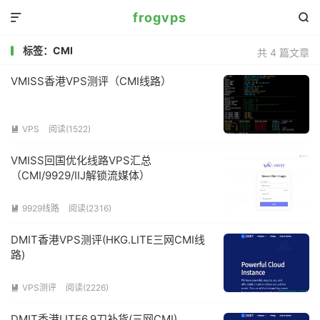
frogvps


标签：CMI
共 4 篇文章
VMISS香港VPS测评（CMI线路）
VPS
阅读(
1522
)

VMISS回国优化线路VPS汇总
（CMI/9929/IIJ解锁流媒体）
9929线路
阅读(
2316
)

DMIT香港VPS测评(HKG.LITE三网CMI线
路)
VPS测评
阅读(
2226
)

DMIT香港LITE6.9刀补货(三网CMI)