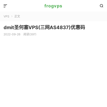
frogvps


VPS
正文

dmit圣何塞VPS(三网AS4837)优惠码
2022-09-26
阅读(
397
)