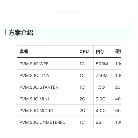
方案介绍
套餐
CPU
内存
硬盘
PVM.SJC.WEE
1C
500M
10G SSD
PVM.SJC.TINY
1C
750M
10G SSD
PVM.SJC.STARTER
1C
1.5G
20G SSD
PVM.SJC.MINI
2C
2.0G
40G SSD
PVM.SJC.MICRO
2C
4.0G
60G SSD
PVM.SJC.UNMETERED
1C
2G
10GSSD