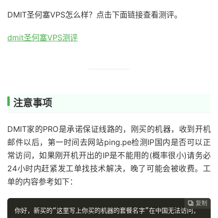
DMIT圣何塞VPS怎么样？点击下面链接查看测评。
dmit圣何塞VPS测评
注意事项
DMIT家的PRO是承诺保证线路的，刚买的机器，收到开机
邮件以后，第一时间去网站ping.pe检测IP国内是否可以正
常访问，如果刚开机开出的IP是不能用的(概率很小)请务必
24小时内赶紧发工单找技术解决，晚了可能会被收费。工
单的内容参考如下：
复制
复制
复制
复制




你好，新买的“这里写上你买的机器的套餐名字”在中国无法访问，