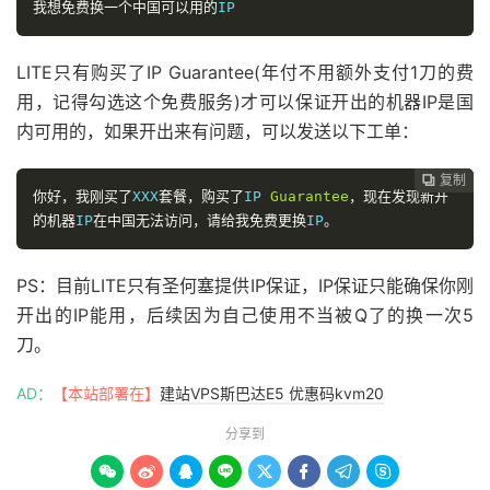
我想免费换一个中国可以用的
IP
LITE只有购买了IP Guarantee(年付不用额外支付1刀的费
用，记得勾选这个免费服务)才可以保证开出的机器IP是国
内可用的，如果开出来有问题，可以发送以下工单：
复制
复制
复制



你好，我刚买了
XXX
套餐，购买了
IP 
Guarantee
，现在发现新开
的机器
IP
在中国无法访问，请给我免费更换
IP
。
PS：目前LITE只有圣何塞提供IP保证，IP保证只能确保你刚
开出的IP能用，后续因为自己使用不当被Q了的换一次5
刀。
AD：
【本站部署在】
建站VPS斯巴达E5 优惠码kvm20
分享到







