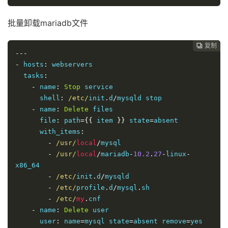
批量卸载mariadb文件
复制
复制
复制
复制
复制
复制
复制
复制
复制
复制










---
-
 hosts
:
 webservers

  tasks
:
-
 name
:
Stop
 service

      shell
:
/etc/
init
.
d
/
mysqld stop

-
 name
:
Delete
 files

      file
:
 path
={{
 item 
}}
 state
=
absent

      with_items
:
-
/usr/
local
/
mysql

-
/usr/
local
/
mariadb
-
10.2
.
27
-
linux
-
x86_64

-
/etc/
init
.
d
/
mysqld

-
/etc/
profile
.
d
/
mysql
.
sh

-
/etc/
my
.
cnf

-
 name
:
Delete
 user

      user
:
 name
=
mysql state
=
absent remove
=
yes