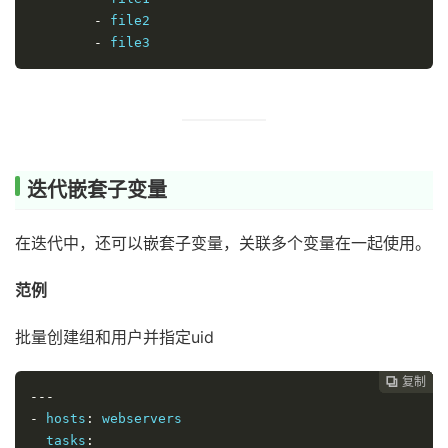
-
 file2

-
 file3
迭代嵌套子变量
在迭代中，还可以嵌套子变量，关联多个变量在一起使用。
范例
批量创建组和用户并指定uid
复制
复制
复制
复制
复制





---
-
 hosts
:
 webservers

  tasks
: