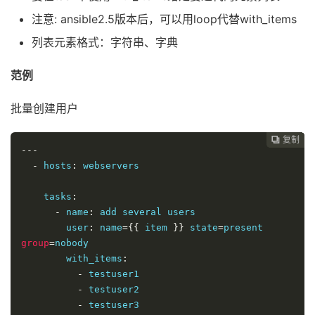
注意: ansible2.5版本后，可以用loop代替with_items
列表元素格式：字符串、字典
范例
批量创建用户
复制
复制
复制
复制
复制
复制
复制
复制
复制
复制
复制











---
-
 hosts
:
 webservers

    tasks
:
-
 name
:
 add several users

        user
:
 name
={{
 item 
}}
 state
=
present 
group
=
nobody

        with_items
:
-
 testuser1

-
 testuser2

-
 testuser3