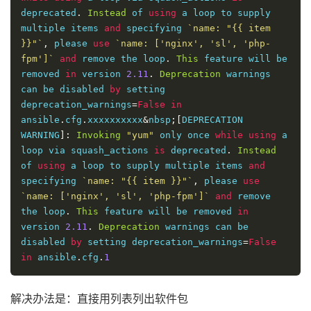
deprecated
.
Instead
 of 
using
 a loop to supply 
multiple items 
and
 specifying 
`name: "{{ item 
}}"`
,
 please 
use
`name: ['nginx', 'sl', 'php-
fpm']`
and
 remove the loop
.
This
 feature will be 
removed 
in
 version 
2.11
.
Deprecation
 warnings 
can be disabled 
by
 setting 
deprecation_warnings
=
False
in
ansible
.
cfg
.
xxxxxxxxxx
&
nbsp
;[
DEPRECATION 
WARNING
]:
Invoking
"yum"
 only once 
while
using
 a 
loop via squash_actions 
is
 deprecated
.
Instead
of 
using
 a loop to supply multiple items 
and
specifying 
`name: "{{ item }}"`
,
 please 
use
`name: ['nginx', 'sl', 'php-fpm']`
and
 remove 
the loop
.
This
 feature will be removed 
in
version 
2.11
.
Deprecation
 warnings can be 
disabled 
by
 setting deprecation_warnings
=
False
in
 ansible
.
cfg
.
1
解决办法是：直接用列表列出软件包