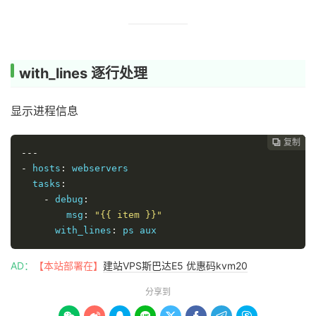
with_lines 逐行处理
显示进程信息
复制
复制
复制



---
-
 hosts
:
 webservers

  tasks
:
-
 debug
:
        msg
:
"{{ item }}"
      with_lines
:
 ps aux
AD：
【本站部署在】
建站VPS斯巴达E5 优惠码kvm20
分享到