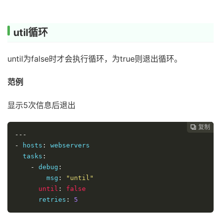
util循环
until为false时才会执行循环，为true则退出循环。
范例
显示5次信息后退出
复制
复制
复制
复制




---
-
 hosts
:
 webservers

  tasks
:
-
 debug
:
        msg
:
"until"
until
:
false
      retries
:
5