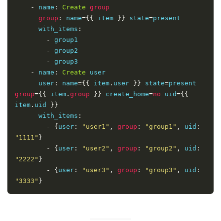
-
 name
:
Create
group
group
:
 name
={{
 item 
}}
 state
=
present 

      with_items
:
-
 group1

-
 group2

-
 group3

-
 name
:
Create
 user

      user
:
 name
={{
 item
.
user 
}}
 state
=
present 
group
={{
 item
.
group
}}
 create_home
=
no
 uid
={{
item
.
uid 
}}
      with_items
:
-
{
user
:
"user1"
,
group
:
"group1"
,
 uid
:
"1111"
}
-
{
user
:
"user2"
,
group
:
"group2"
,
 uid
:
"2222"
}
-
{
user
:
"user3"
,
group
:
"group3"
,
 uid
:
"3333"
}