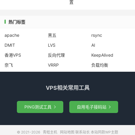
置
热门标签
apache
黑五
rsync
DMIT
LVS
AI
香港VPS
反向代理
KeepAlived
奈飞
VRRP
负载均衡
VPS相关常用工具
PING测试工具
自用毛子接码站


© 2021-2026
青蛙主机
网站地图
联系站长
本站同款WP主题