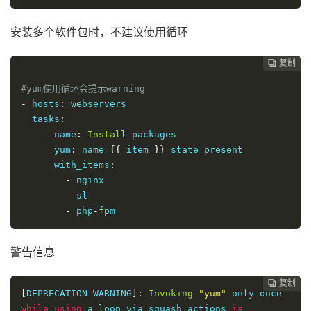
安装多个软件包时，不建议使用循环
复制
复制
复制
复制
复制
复制
复制
复制
复制









---
#yum使用循环会提示warning
-
 hosts
:
 webservers

  tasks
:
-
 name
:
Install
 packages

      yum
:
 name
={{
 item 
}}
 state
=
present

      with_items
:
-
 nginx

-
 sl

-
 php
-
fpm
警告信息
复制
复制
复制
复制
复制
复制
复制
复制








[
DEPRECATION WARNING
]:
Invoking
"yum"
 only once 
while
using
 a loop via squash_actions 
is